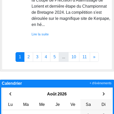
la Coupe de Précision d'Atterrissage de
Lorient et dernière étape du Championnat
de Bretagne 2024. La compétition s'est
déroulée sur le magnifique site de Kerpape,
en hé...
Lire la suite
1
2
3
4
5
...
10
11
»
Calendrier
+ d'évènements
Août 2026
Lu
Ma
Me
Je
Ve
Sa
Di