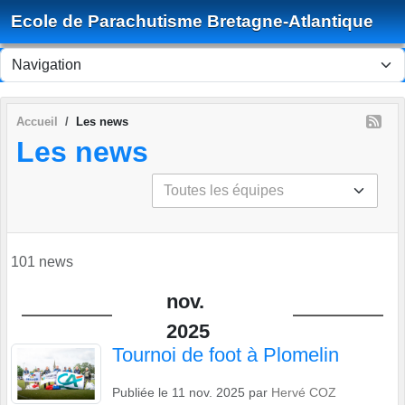
Panneau de gestion des cookies
Ecole de Parachutisme Bretagne-Atlantique
Accueil
Les news
Les news
101 news
nov.
2025
Tournoi de foot à Plomelin
Publiée le
11 nov. 2025
par
Hervé COZ