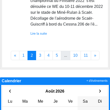
championnat du Finistère 2022 s'est
déroulée ce WE du 10-11 décembre 2022
sur le stade de Miné-Rulan à Scaër.
Décollage de l'aérodrome de Scaër-
Guiscriff à bord du Cessna 206 de l'é...
Lire la suite
«
1
2
3
4
5
...
10
11
»
Calendrier
+ d'évènements
Août 2026
Lu
Ma
Me
Je
Ve
Sa
Di