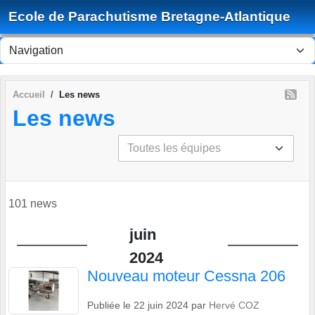
Panneau de gestion des cookies
Ecole de Parachutisme Bretagne-Atlantique
Accueil
Les news
Les news
101 news
juin
2024
Nouveau moteur Cessna 206
Publiée le
22 juin 2024
par
Hervé COZ